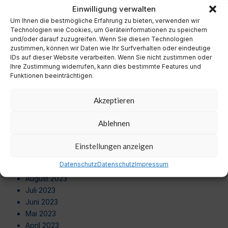
November 2024
Einwilligung verwalten
Oktober 2024
Um Ihnen die bestmögliche Erfahrung zu bieten, verwenden wir
September 2024
Technologien wie Cookies, um Geräteinformationen zu speichern
August 2024
und/oder darauf zuzugreifen. Wenn Sie diesen Technologien
zustimmen, können wir Daten wie Ihr Surfverhalten oder eindeutige
Juli 2024
IDs auf dieser Website verarbeiten. Wenn Sie nicht zustimmen oder
Juni 2024
Ihre Zustimmung widerrufen, kann dies bestimmte Features und
Mai 2024
Funktionen beeinträchtigen.
April 2024
März 2024
Akzeptieren
Februar 2024
Januar 2024
Ablehnen
Dezember 2023
November 2023
Einstellungen anzeigen
Oktober 2023
Datenschutz
Datenschutz
Impressum
September 2023
August 2023
Juli 2023
Juni 2023
Mai 2023
April 2023