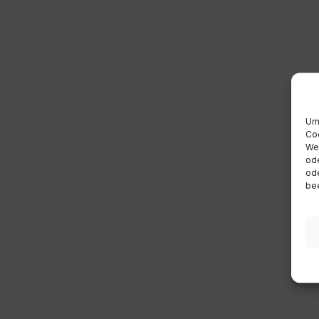
Um 
Coo
Wen
ode
ode
bee