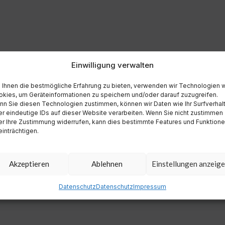
Einwilligung verwalten
Ihnen die bestmögliche Erfahrung zu bieten, verwenden wir Technologien 
kies, um Geräteinformationen zu speichern und/oder darauf zuzugreifen.
n Sie diesen Technologien zustimmen, können wir Daten wie Ihr Surfverhal
r eindeutige IDs auf dieser Website verarbeiten. Wenn Sie nicht zustimmen
r Ihre Zustimmung widerrufen, kann dies bestimmte Features und Funktion
inträchtigen.
Akzeptieren
Ablehnen
Einstellungen anzeig
Datenschutz
Datenschutz
Impressum