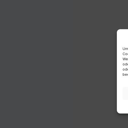
Um 
Coo
Wen
ode
ode
bee