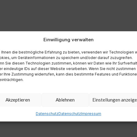
Einwilligung verwalten
Ihnen die bestmögliche Erfahrung zu bieten, verwenden wir Technologien 
kies, um Geräteinformationen zu speichern und/oder darauf zuzugreifen.
n Sie diesen Technologien zustimmen, können wir Daten wie Ihr Surfverhal
r eindeutige IDs auf dieser Website verarbeiten. Wenn Sie nicht zustimmen
r Ihre Zustimmung widerrufen, kann dies bestimmte Features und Funktion
inträchtigen.
Akzeptieren
Ablehnen
Einstellungen anzeig
Datenschutz
Datenschutz
Impressum