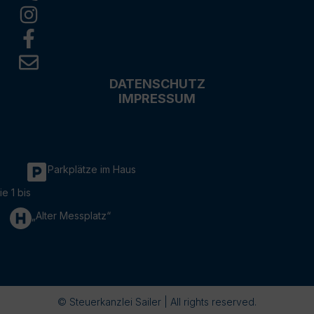
DATENSCHUTZ
IMPRESSUM
Parkplätze im Haus
ie 1 bis
„Alter Messplatz“
© Steuerkanzlei Sailer | All rights reserved.