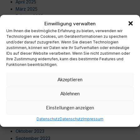
April 2025
März 2025
Februar 2025
Einwilligung verwalten
Januar 2025
Dezember 2024
Um Ihnen die bestmögliche Erfahrung zu bieten, verwenden wir
Technologien wie Cookies, um Geräteinformationen zu speichern
November 2024
und/oder darauf zuzugreifen. Wenn Sie diesen Technologien
Oktober 2024
zustimmen, können wir Daten wie Ihr Surfverhalten oder eindeutige
September 2024
IDs auf dieser Website verarbeiten. Wenn Sie nicht zustimmen oder
Ihre Zustimmung widerrufen, kann dies bestimmte Features und
August 2024
Funktionen beeinträchtigen.
Juli 2024
Juni 2024
Akzeptieren
Mai 2024
April 2024
Ablehnen
März 2024
Februar 2024
Einstellungen anzeigen
Januar 2024
Dezember 2023
Datenschutz
Datenschutz
Impressum
November 2023
Oktober 2023
September 2023