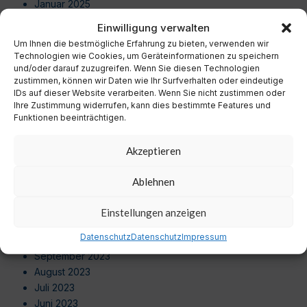
Januar 2025
Dezember 2024
Einwilligung verwalten
November 2024
Um Ihnen die bestmögliche Erfahrung zu bieten, verwenden wir
Oktober 2024
Technologien wie Cookies, um Geräteinformationen zu speichern
September 2024
und/oder darauf zuzugreifen. Wenn Sie diesen Technologien
zustimmen, können wir Daten wie Ihr Surfverhalten oder eindeutige
August 2024
IDs auf dieser Website verarbeiten. Wenn Sie nicht zustimmen oder
Juli 2024
Ihre Zustimmung widerrufen, kann dies bestimmte Features und
Juni 2024
Funktionen beeinträchtigen.
Mai 2024
April 2024
Akzeptieren
März 2024
Februar 2024
Ablehnen
Januar 2024
Dezember 2023
Einstellungen anzeigen
November 2023
Datenschutz
Datenschutz
Impressum
Oktober 2023
September 2023
August 2023
Juli 2023
Juni 2023