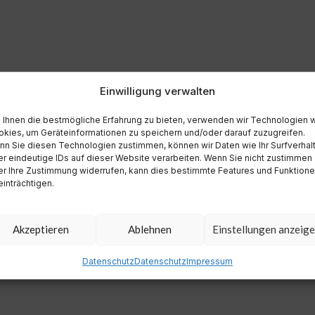
Einwilligung verwalten
Ihnen die bestmögliche Erfahrung zu bieten, verwenden wir Technologien 
kies, um Geräteinformationen zu speichern und/oder darauf zuzugreifen.
n Sie diesen Technologien zustimmen, können wir Daten wie Ihr Surfverhal
r eindeutige IDs auf dieser Website verarbeiten. Wenn Sie nicht zustimmen
r Ihre Zustimmung widerrufen, kann dies bestimmte Features und Funktion
inträchtigen.
Akzeptieren
Ablehnen
Einstellungen anzeig
Datenschutz
Datenschutz
Impressum