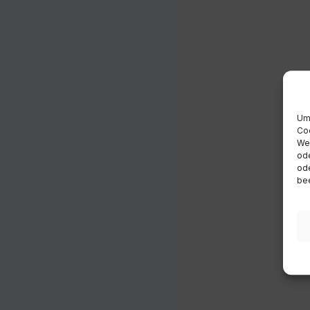
Um 
Coo
Wen
ode
ode
bee