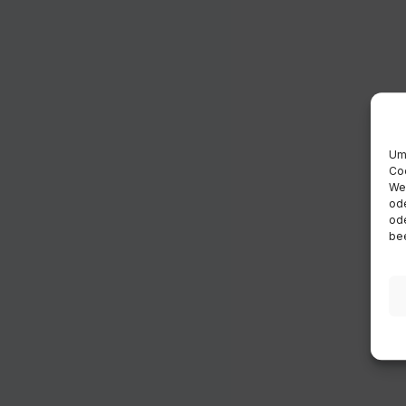
Um 
Coo
Wen
ode
ode
bee