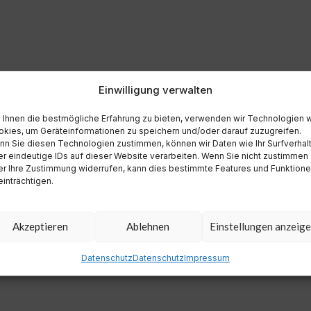
Einwilligung verwalten
Ihnen die bestmögliche Erfahrung zu bieten, verwenden wir Technologien 
kies, um Geräteinformationen zu speichern und/oder darauf zuzugreifen.
n Sie diesen Technologien zustimmen, können wir Daten wie Ihr Surfverhal
r eindeutige IDs auf dieser Website verarbeiten. Wenn Sie nicht zustimmen
r Ihre Zustimmung widerrufen, kann dies bestimmte Features und Funktion
inträchtigen.
Akzeptieren
Ablehnen
Einstellungen anzeig
Datenschutz
Datenschutz
Impressum