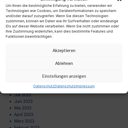
September 2024
Um Ihnen die bestmögliche Erfahrung zu bieten, verwenden wir
August 2024
Technologien wie Cookies, um Geräteinformationen zu speichern
Juli 2024
und/oder darauf zuzugreifen. Wenn Sie diesen Technologien
zustimmen, können wir Daten wie Ihr Surfverhalten oder eindeutige
Juni 2024
IDs auf dieser Website verarbeiten. Wenn Sie nicht zustimmen oder
Mai 2024
Ihre Zustimmung widerrufen, kann dies bestimmte Features und
April 2024
Funktionen beeinträchtigen.
März 2024
Februar 2024
Akzeptieren
Januar 2024
Dezember 2023
Ablehnen
November 2023
Oktober 2023
Einstellungen anzeigen
September 2023
Datenschutz
Datenschutz
Impressum
August 2023
Juli 2023
Juni 2023
Mai 2023
April 2023
März 2023
Februar 2023