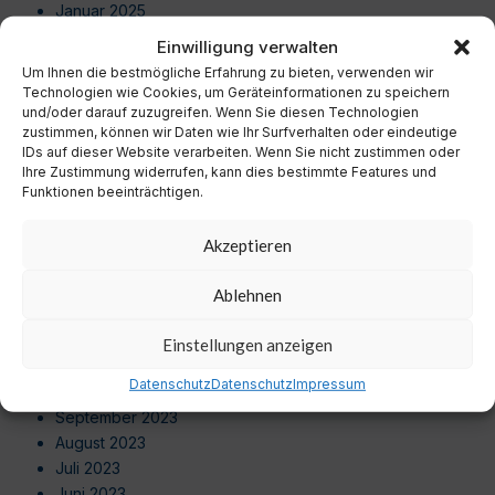
Januar 2025
Dezember 2024
Einwilligung verwalten
November 2024
Um Ihnen die bestmögliche Erfahrung zu bieten, verwenden wir
Oktober 2024
Technologien wie Cookies, um Geräteinformationen zu speichern
September 2024
und/oder darauf zuzugreifen. Wenn Sie diesen Technologien
zustimmen, können wir Daten wie Ihr Surfverhalten oder eindeutige
August 2024
IDs auf dieser Website verarbeiten. Wenn Sie nicht zustimmen oder
Juli 2024
Ihre Zustimmung widerrufen, kann dies bestimmte Features und
Juni 2024
Funktionen beeinträchtigen.
Mai 2024
April 2024
Akzeptieren
März 2024
Februar 2024
Ablehnen
Januar 2024
Dezember 2023
Einstellungen anzeigen
November 2023
Datenschutz
Datenschutz
Impressum
Oktober 2023
September 2023
August 2023
Juli 2023
Juni 2023