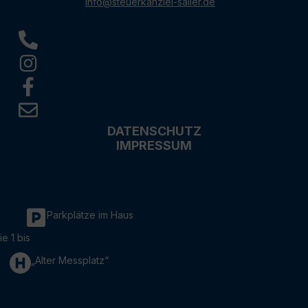
info@steuerkanzlei-sailer.de
DATENSCHUTZ
IMPRESSUM
Parkplätze im Haus
ie 1 bis
„Alter Messplatz“