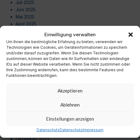
Juli 2025
Juni 2025
Mai 2025
April 2025
März 2025
Einwilligung verwalten
Februar 2025
Um Ihnen die bestmögliche Erfahrung zu bieten, verwenden wir
Januar 2025
Technologien wie Cookies, um Geräteinformationen zu speichern
Dezember 2024
und/oder darauf zuzugreifen. Wenn Sie diesen Technologien
zustimmen, können wir Daten wie Ihr Surfverhalten oder eindeutige
November 2024
IDs auf dieser Website verarbeiten. Wenn Sie nicht zustimmen oder
Oktober 2024
Ihre Zustimmung widerrufen, kann dies bestimmte Features und
September 2024
Funktionen beeinträchtigen.
August 2024
Juli 2024
Akzeptieren
Juni 2024
Mai 2024
Ablehnen
April 2024
März 2024
Einstellungen anzeigen
Februar 2024
Datenschutz
Datenschutz
Impressum
Januar 2024
Dezember 2023