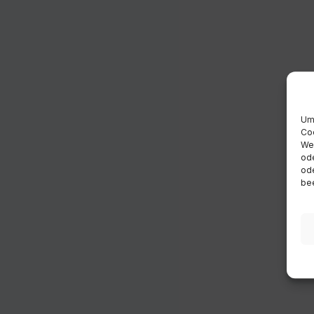
Um 
Coo
Wen
ode
ode
bee