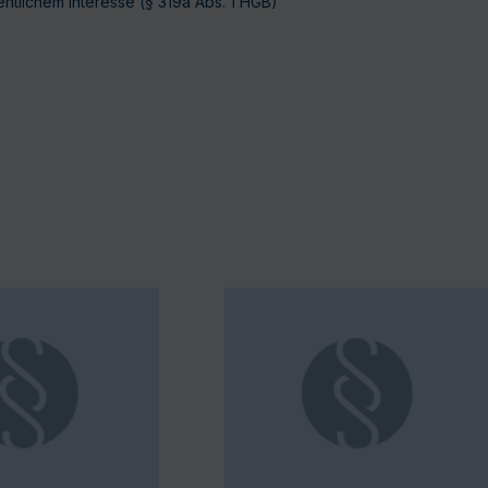
ntlichem Interesse (§ 319a Abs. 1 HGB)