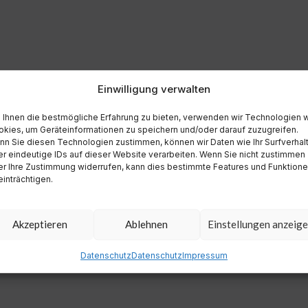
Einwilligung verwalten
Ihnen die bestmögliche Erfahrung zu bieten, verwenden wir Technologien 
kies, um Geräteinformationen zu speichern und/oder darauf zuzugreifen.
n Sie diesen Technologien zustimmen, können wir Daten wie Ihr Surfverhal
r eindeutige IDs auf dieser Website verarbeiten. Wenn Sie nicht zustimmen
r Ihre Zustimmung widerrufen, kann dies bestimmte Features und Funktion
inträchtigen.
Akzeptieren
Ablehnen
Einstellungen anzeig
Datenschutz
Datenschutz
Impressum