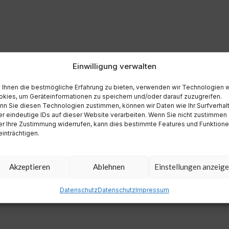
Einwilligung verwalten
Ihnen die bestmögliche Erfahrung zu bieten, verwenden wir Technologien 
kies, um Geräteinformationen zu speichern und/oder darauf zuzugreifen.
n Sie diesen Technologien zustimmen, können wir Daten wie Ihr Surfverhal
r eindeutige IDs auf dieser Website verarbeiten. Wenn Sie nicht zustimmen
r Ihre Zustimmung widerrufen, kann dies bestimmte Features und Funktion
inträchtigen.
Akzeptieren
Ablehnen
Einstellungen anzeig
Datenschutz
Datenschutz
Impressum