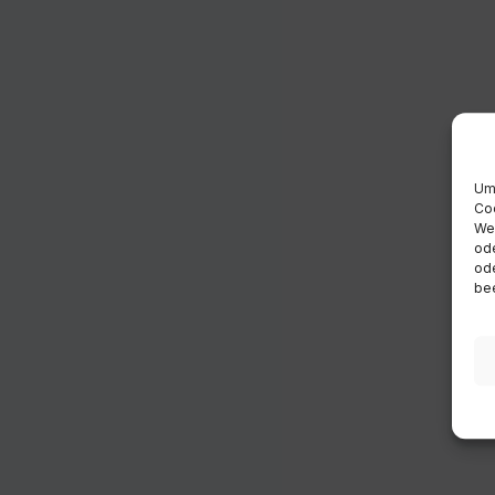
Um 
Coo
Wen
ode
ode
bee