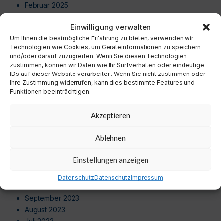
Februar 2025
Januar 2025
Einwilligung verwalten
Dezember 2024
Um Ihnen die bestmögliche Erfahrung zu bieten, verwenden wir
November 2024
Technologien wie Cookies, um Geräteinformationen zu speichern
Oktober 2024
und/oder darauf zuzugreifen. Wenn Sie diesen Technologien
September 2024
zustimmen, können wir Daten wie Ihr Surfverhalten oder eindeutige
August 2024
IDs auf dieser Website verarbeiten. Wenn Sie nicht zustimmen oder
Ihre Zustimmung widerrufen, kann dies bestimmte Features und
Juli 2024
Funktionen beeinträchtigen.
Juni 2024
Mai 2024
Akzeptieren
April 2024
März 2024
Ablehnen
Februar 2024
Januar 2024
Einstellungen anzeigen
Dezember 2023
November 2023
Datenschutz
Datenschutz
Impressum
Oktober 2023
September 2023
August 2023
Juli 2023