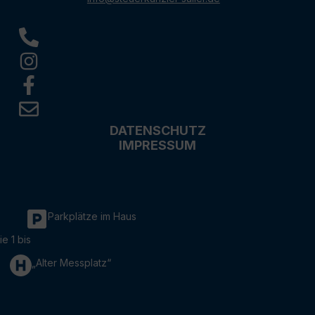
DATENSCHUTZ
IMPRESSUM
Parkplätze im Haus
ie 1 bis
„Alter Messplatz“