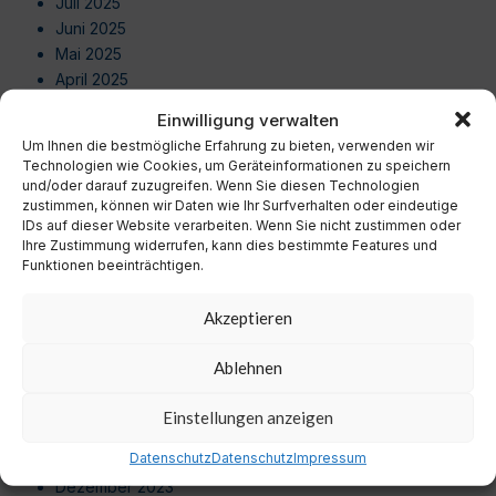
Juli 2025
Juni 2025
Mai 2025
April 2025
März 2025
Einwilligung verwalten
Februar 2025
Um Ihnen die bestmögliche Erfahrung zu bieten, verwenden wir
Januar 2025
Technologien wie Cookies, um Geräteinformationen zu speichern
Dezember 2024
und/oder darauf zuzugreifen. Wenn Sie diesen Technologien
zustimmen, können wir Daten wie Ihr Surfverhalten oder eindeutige
November 2024
IDs auf dieser Website verarbeiten. Wenn Sie nicht zustimmen oder
Oktober 2024
Ihre Zustimmung widerrufen, kann dies bestimmte Features und
September 2024
Funktionen beeinträchtigen.
August 2024
Juli 2024
Akzeptieren
Juni 2024
Mai 2024
Ablehnen
April 2024
März 2024
Einstellungen anzeigen
Februar 2024
Datenschutz
Datenschutz
Impressum
Januar 2024
Dezember 2023