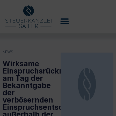
NEWS
Wirksame
Einspruchsrücknahme
am Tag der
Bekanntgabe
der
verbösernden
Einspruchsentscheidung
außerhalb der