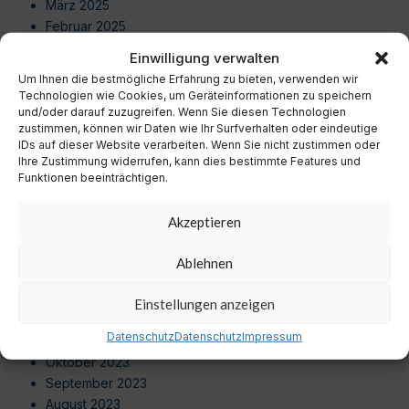
März 2025
Februar 2025
Januar 2025
Einwilligung verwalten
Dezember 2024
Um Ihnen die bestmögliche Erfahrung zu bieten, verwenden wir
November 2024
Technologien wie Cookies, um Geräteinformationen zu speichern
Oktober 2024
und/oder darauf zuzugreifen. Wenn Sie diesen Technologien
zustimmen, können wir Daten wie Ihr Surfverhalten oder eindeutige
September 2024
IDs auf dieser Website verarbeiten. Wenn Sie nicht zustimmen oder
August 2024
Ihre Zustimmung widerrufen, kann dies bestimmte Features und
Juli 2024
Funktionen beeinträchtigen.
Juni 2024
Mai 2024
Akzeptieren
April 2024
März 2024
Ablehnen
Februar 2024
Januar 2024
Einstellungen anzeigen
Dezember 2023
Datenschutz
Datenschutz
Impressum
November 2023
Oktober 2023
September 2023
August 2023