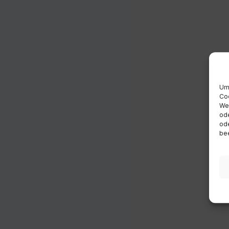
Um 
Coo
Wen
ode
ode
bee