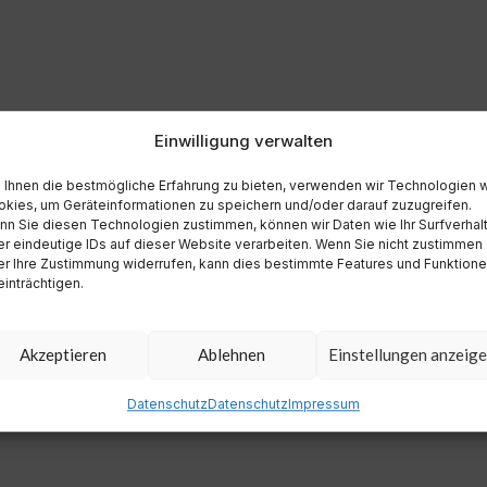
Einwilligung verwalten
Ihnen die bestmögliche Erfahrung zu bieten, verwenden wir Technologien 
kies, um Geräteinformationen zu speichern und/oder darauf zuzugreifen.
n Sie diesen Technologien zustimmen, können wir Daten wie Ihr Surfverhal
r eindeutige IDs auf dieser Website verarbeiten. Wenn Sie nicht zustimmen
r Ihre Zustimmung widerrufen, kann dies bestimmte Features und Funktion
inträchtigen.
Akzeptieren
Ablehnen
Einstellungen anzeig
Datenschutz
Datenschutz
Impressum