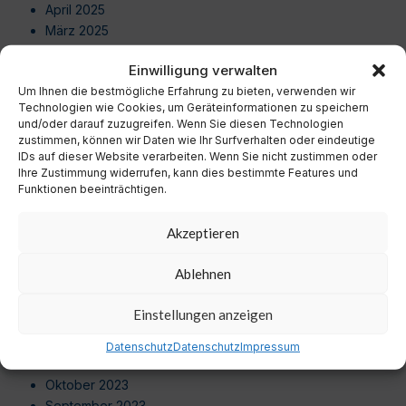
April 2025
März 2025
Februar 2025
Einwilligung verwalten
Januar 2025
Um Ihnen die bestmögliche Erfahrung zu bieten, verwenden wir
Dezember 2024
Technologien wie Cookies, um Geräteinformationen zu speichern
November 2024
und/oder darauf zuzugreifen. Wenn Sie diesen Technologien
Oktober 2024
zustimmen, können wir Daten wie Ihr Surfverhalten oder eindeutige
September 2024
IDs auf dieser Website verarbeiten. Wenn Sie nicht zustimmen oder
Ihre Zustimmung widerrufen, kann dies bestimmte Features und
August 2024
Funktionen beeinträchtigen.
Juli 2024
Juni 2024
Akzeptieren
Mai 2024
April 2024
Ablehnen
März 2024
Februar 2024
Einstellungen anzeigen
Januar 2024
Dezember 2023
Datenschutz
Datenschutz
Impressum
November 2023
Oktober 2023
September 2023