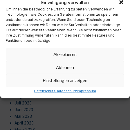
Einwilligung verwalten
Oktober 2024
Um Ihnen die bestmögliche Erfahrung zu bieten, verwenden wir
September 2024
Technologien wie Cookies, um Geräteinformationen zu speichern
August 2024
und/oder darauf zuzugreifen. Wenn Sie diesen Technologien
Juli 2024
zustimmen, können wir Daten wie Ihr Surfverhalten oder eindeutige
Juni 2024
IDs auf dieser Website verarbeiten. Wenn Sie nicht zustimmen oder
Ihre Zustimmung widerrufen, kann dies bestimmte Features und
Mai 2024
Funktionen beeinträchtigen.
April 2024
März 2024
Akzeptieren
Februar 2024
Januar 2024
Ablehnen
Dezember 2023
November 2023
Einstellungen anzeigen
Oktober 2023
September 2023
Datenschutz
Datenschutz
Impressum
August 2023
Juli 2023
Juni 2023
Mai 2023
April 2023
März 2023