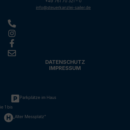
+49 761 70 321 – 0
info@steuerkanzlei-sailer.de
DATENSCHUTZ
IMPRESSUM
Parkplätze im Haus
ie 1 bis
„Alter Messplatz“