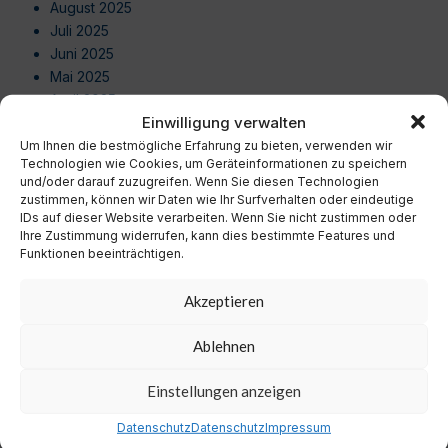
August 2025
Juli 2025
Juni 2025
Mai 2025
April 2025
Einwilligung verwalten
März 2025
Februar 2025
Um Ihnen die bestmögliche Erfahrung zu bieten, verwenden wir
Technologien wie Cookies, um Geräteinformationen zu speichern
Januar 2025
und/oder darauf zuzugreifen. Wenn Sie diesen Technologien
Dezember 2024
zustimmen, können wir Daten wie Ihr Surfverhalten oder eindeutige
November 2024
IDs auf dieser Website verarbeiten. Wenn Sie nicht zustimmen oder
Ihre Zustimmung widerrufen, kann dies bestimmte Features und
Oktober 2024
Funktionen beeinträchtigen.
September 2024
August 2024
Akzeptieren
Juli 2024
Juni 2024
Ablehnen
Mai 2024
April 2024
Einstellungen anzeigen
März 2024
Februar 2024
Datenschutz
Datenschutz
Impressum
Januar 2024