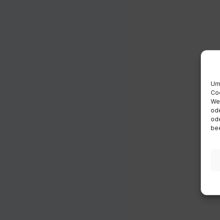
Um 
Coo
Wen
ode
ode
bee