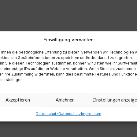
Einwilligung verwalten
Ihnen die bestmögliche Erfahrung zu bieten, verwenden wir Technologien 
kies, um Geräteinformationen zu speichern und/oder darauf zuzugreifen.
n Sie diesen Technologien zustimmen, können wir Daten wie Ihr Surfverhal
r eindeutige IDs auf dieser Website verarbeiten. Wenn Sie nicht zustimmen
r Ihre Zustimmung widerrufen, kann dies bestimmte Features und Funktion
inträchtigen.
Akzeptieren
Ablehnen
Einstellungen anzeig
Datenschutz
Datenschutz
Impressum