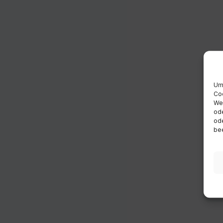
Um 
Coo
Wen
ode
ode
bee