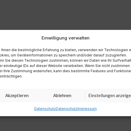
Einwilligung verwalten
Ihnen die bestmögliche Erfahrung zu bieten, verwenden wir Technologien 
kies, um Geräteinformationen zu speichern und/oder darauf zuzugreifen.
n Sie diesen Technologien zustimmen, können wir Daten wie Ihr Surfverhal
r eindeutige IDs auf dieser Website verarbeiten. Wenn Sie nicht zustimmen
r Ihre Zustimmung widerrufen, kann dies bestimmte Features und Funktion
inträchtigen.
Akzeptieren
Ablehnen
Einstellungen anzeig
Datenschutz
Datenschutz
Impressum