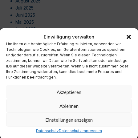
August 2025
Juli 2025
Juni 2025
Mai 2025
April 2025
März 2025
Einwilligung verwalten
Februar 2025
Um Ihnen die bestmögliche Erfahrung zu bieten, verwenden wir
Technologien wie Cookies, um Geräteinformationen zu speichern
Januar 2025
und/oder darauf zuzugreifen. Wenn Sie diesen Technologien
Dezember 2024
zustimmen, können wir Daten wie Ihr Surfverhalten oder eindeutige
November 2024
IDs auf dieser Website verarbeiten. Wenn Sie nicht zustimmen oder
Oktober 2024
Ihre Zustimmung widerrufen, kann dies bestimmte Features und
Funktionen beeinträchtigen.
September 2024
August 2024
Akzeptieren
Juli 2024
Juni 2024
Ablehnen
Mai 2024
April 2024
Einstellungen anzeigen
März 2024
Februar 2024
Datenschutz
Datenschutz
Impressum
Januar 2024