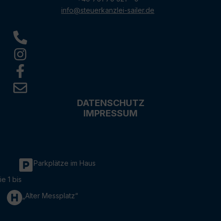
info@steuerkanzlei-sailer.de
DATENSCHUTZ
IMPRESSUM
Parkplätze im Haus
ie 1 bis
„Alter Messplatz“