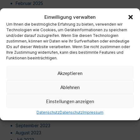
Februar 2025
Januar 2025
Einwilligung verwalten
Dezember 2024
Um Ihnen die bestmögliche Erfahrung zu bieten, verwenden wir
November 2024
Technologien wie Cookies, um Geräteinformationen zu speichern
Oktober 2024
und/oder darauf zuzugreifen. Wenn Sie diesen Technologien
September 2024
zustimmen, können wir Daten wie Ihr Surfverhalten oder eindeutige
August 2024
IDs auf dieser Website verarbeiten. Wenn Sie nicht zustimmen oder
Ihre Zustimmung widerrufen, kann dies bestimmte Features und
Juli 2024
Funktionen beeinträchtigen.
Juni 2024
Mai 2024
Akzeptieren
April 2024
März 2024
Ablehnen
Februar 2024
Januar 2024
Einstellungen anzeigen
Dezember 2023
November 2023
Datenschutz
Datenschutz
Impressum
Oktober 2023
September 2023
August 2023
Juli 2023