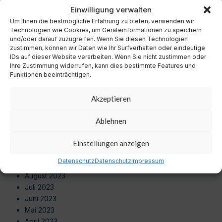
November 2024
Einwilligung verwalten
Oktober 2024
Um Ihnen die bestmögliche Erfahrung zu bieten, verwenden wir
September 2024
Technologien wie Cookies, um Geräteinformationen zu speichern
August 2024
und/oder darauf zuzugreifen. Wenn Sie diesen Technologien
zustimmen, können wir Daten wie Ihr Surfverhalten oder eindeutige
Juli 2024
IDs auf dieser Website verarbeiten. Wenn Sie nicht zustimmen oder
Juni 2024
Ihre Zustimmung widerrufen, kann dies bestimmte Features und
Mai 2024
Funktionen beeinträchtigen.
April 2024
März 2024
Akzeptieren
Februar 2024
Januar 2024
Ablehnen
Dezember 2023
November 2023
Einstellungen anzeigen
Oktober 2023
Datenschutz
Datenschutz
Impressum
September 2023
August 2023
Juli 2023
Juni 2023
Mai 2023
April 2023