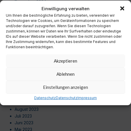
Dezember 2024
Einwilligung verwalten
November 2024
Oktober 2024
Um Ihnen die bestmögliche Erfahrung zu bieten, verwenden wir
Technologien wie Cookies, um Geräteinformationen zu speichern
September 2024
und/oder darauf zuzugreifen. Wenn Sie diesen Technologien
August 2024
zustimmen, können wir Daten wie Ihr Surfverhalten oder eindeutige
Juli 2024
IDs auf dieser Website verarbeiten. Wenn Sie nicht zustimmen oder
Ihre Zustimmung widerrufen, kann dies bestimmte Features und
Juni 2024
Funktionen beeinträchtigen.
Mai 2024
April 2024
Akzeptieren
März 2024
Februar 2024
Ablehnen
Januar 2024
Dezember 2023
Einstellungen anzeigen
November 2023
Oktober 2023
Datenschutz
Datenschutz
Impressum
September 2023
August 2023
Juli 2023
Juni 2023
Mai 2023