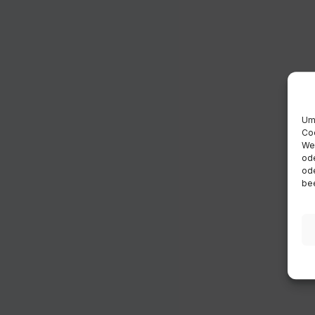
Um 
Coo
Wen
ode
ode
bee