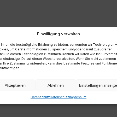
Einwilligung verwalten
Ihnen die bestmögliche Erfahrung zu bieten, verwenden wir Technologien 
kies, um Geräteinformationen zu speichern und/oder darauf zuzugreifen.
n Sie diesen Technologien zustimmen, können wir Daten wie Ihr Surfverhal
r eindeutige IDs auf dieser Website verarbeiten. Wenn Sie nicht zustimmen
r Ihre Zustimmung widerrufen, kann dies bestimmte Features und Funktion
inträchtigen.
Akzeptieren
Ablehnen
Einstellungen anzeig
Datenschutz
Datenschutz
Impressum