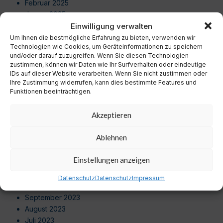
Februar 2025
Januar 2025
Einwilligung verwalten
Dezember 2024
November 2024
Um Ihnen die bestmögliche Erfahrung zu bieten, verwenden wir
Technologien wie Cookies, um Geräteinformationen zu speichern
Oktober 2024
und/oder darauf zuzugreifen. Wenn Sie diesen Technologien
September 2024
zustimmen, können wir Daten wie Ihr Surfverhalten oder eindeutige
August 2024
IDs auf dieser Website verarbeiten. Wenn Sie nicht zustimmen oder
Ihre Zustimmung widerrufen, kann dies bestimmte Features und
Juli 2024
Funktionen beeinträchtigen.
Juni 2024
Mai 2024
Akzeptieren
April 2024
März 2024
Ablehnen
Februar 2024
Januar 2024
Einstellungen anzeigen
Dezember 2023
November 2023
Datenschutz
Datenschutz
Impressum
Oktober 2023
September 2023
August 2023
Juli 2023