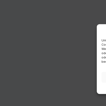
Um 
Coo
Wen
ode
ode
bee