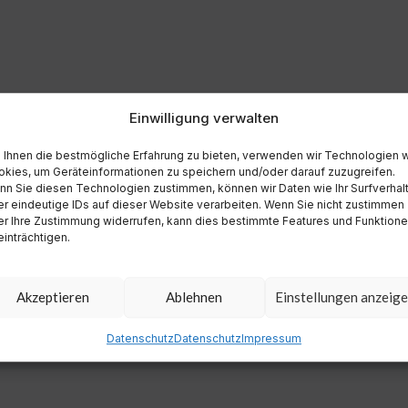
Einwilligung verwalten
Ihnen die bestmögliche Erfahrung zu bieten, verwenden wir Technologien 
kies, um Geräteinformationen zu speichern und/oder darauf zuzugreifen.
n Sie diesen Technologien zustimmen, können wir Daten wie Ihr Surfverhal
r eindeutige IDs auf dieser Website verarbeiten. Wenn Sie nicht zustimmen
r Ihre Zustimmung widerrufen, kann dies bestimmte Features und Funktion
inträchtigen.
Akzeptieren
Ablehnen
Einstellungen anzeig
Datenschutz
Datenschutz
Impressum