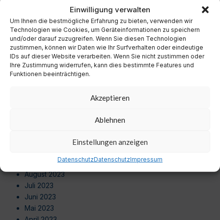
November 2024
Einwilligung verwalten
Oktober 2024
Um Ihnen die bestmögliche Erfahrung zu bieten, verwenden wir
September 2024
Technologien wie Cookies, um Geräteinformationen zu speichern
August 2024
und/oder darauf zuzugreifen. Wenn Sie diesen Technologien
zustimmen, können wir Daten wie Ihr Surfverhalten oder eindeutige
Juli 2024
IDs auf dieser Website verarbeiten. Wenn Sie nicht zustimmen oder
Juni 2024
Ihre Zustimmung widerrufen, kann dies bestimmte Features und
Mai 2024
Funktionen beeinträchtigen.
April 2024
März 2024
Akzeptieren
Februar 2024
Januar 2024
Ablehnen
Dezember 2023
November 2023
Einstellungen anzeigen
Oktober 2023
Datenschutz
Datenschutz
Impressum
September 2023
August 2023
Juli 2023
Juni 2023
Mai 2023
April 2023