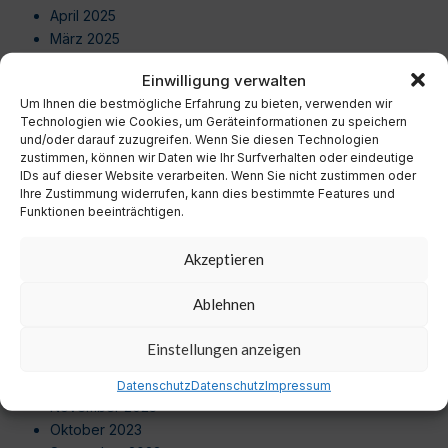
April 2025
März 2025
Februar 2025
Einwilligung verwalten
Januar 2025
Um Ihnen die bestmögliche Erfahrung zu bieten, verwenden wir
Dezember 2024
Technologien wie Cookies, um Geräteinformationen zu speichern
November 2024
und/oder darauf zuzugreifen. Wenn Sie diesen Technologien
Oktober 2024
zustimmen, können wir Daten wie Ihr Surfverhalten oder eindeutige
IDs auf dieser Website verarbeiten. Wenn Sie nicht zustimmen oder
September 2024
Ihre Zustimmung widerrufen, kann dies bestimmte Features und
August 2024
Funktionen beeinträchtigen.
Juli 2024
Juni 2024
Akzeptieren
Mai 2024
April 2024
Ablehnen
März 2024
Februar 2024
Einstellungen anzeigen
Januar 2024
Dezember 2023
Datenschutz
Datenschutz
Impressum
November 2023
Oktober 2023