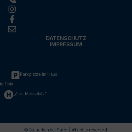
DATENSCHUTZ
IMPRESSUM
Parkplätze im Haus
ie 1 bis
„Alter Messplatz“
© Steuerkanzlei Sailer | All rights reserved.