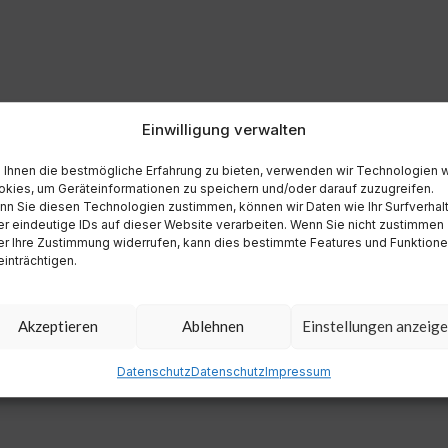
Einwilligung verwalten
Ihnen die bestmögliche Erfahrung zu bieten, verwenden wir Technologien 
kies, um Geräteinformationen zu speichern und/oder darauf zuzugreifen.
n Sie diesen Technologien zustimmen, können wir Daten wie Ihr Surfverhal
r eindeutige IDs auf dieser Website verarbeiten. Wenn Sie nicht zustimmen
r Ihre Zustimmung widerrufen, kann dies bestimmte Features und Funktion
inträchtigen.
Akzeptieren
Ablehnen
Einstellungen anzeig
Datenschutz
Datenschutz
Impressum