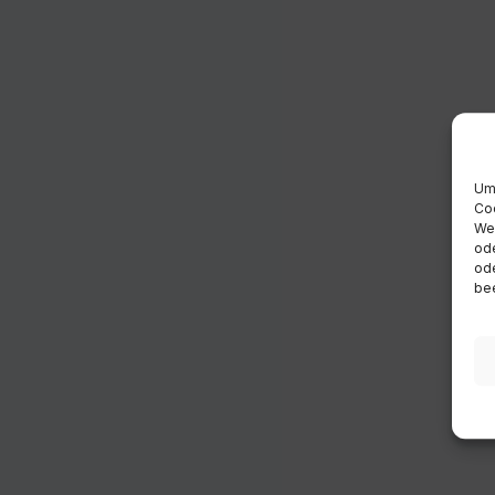
Um 
Coo
Wen
ode
ode
bee