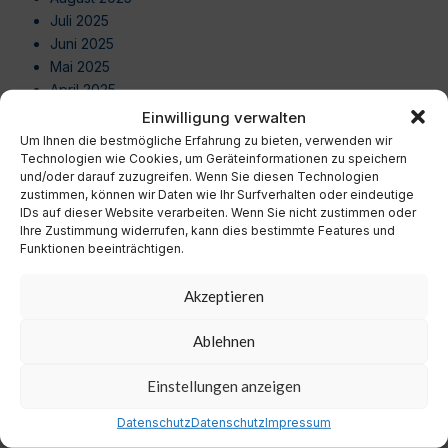
Juli 2025
Juni 2025
Mai 2025
April 2025
März 2025
Einwilligung verwalten
Februar 2025
Um Ihnen die bestmögliche Erfahrung zu bieten, verwenden wir
Januar 2025
Technologien wie Cookies, um Geräteinformationen zu speichern
und/oder darauf zuzugreifen. Wenn Sie diesen Technologien
Dezember 2024
zustimmen, können wir Daten wie Ihr Surfverhalten oder eindeutige
November 2024
IDs auf dieser Website verarbeiten. Wenn Sie nicht zustimmen oder
Oktober 2024
Ihre Zustimmung widerrufen, kann dies bestimmte Features und
Funktionen beeinträchtigen.
September 2024
August 2024
Akzeptieren
Juli 2024
Juni 2024
Ablehnen
Mai 2024
April 2024
Einstellungen anzeigen
März 2024
Februar 2024
Datenschutz
Datenschutz
Impressum
Januar 2024