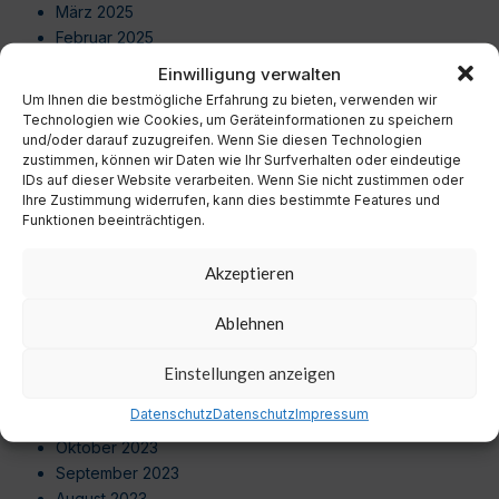
März 2025
Februar 2025
Januar 2025
Einwilligung verwalten
Dezember 2024
Um Ihnen die bestmögliche Erfahrung zu bieten, verwenden wir
November 2024
Technologien wie Cookies, um Geräteinformationen zu speichern
Oktober 2024
und/oder darauf zuzugreifen. Wenn Sie diesen Technologien
zustimmen, können wir Daten wie Ihr Surfverhalten oder eindeutige
September 2024
IDs auf dieser Website verarbeiten. Wenn Sie nicht zustimmen oder
August 2024
Ihre Zustimmung widerrufen, kann dies bestimmte Features und
Juli 2024
Funktionen beeinträchtigen.
Juni 2024
Mai 2024
Akzeptieren
April 2024
März 2024
Ablehnen
Februar 2024
Januar 2024
Einstellungen anzeigen
Dezember 2023
Datenschutz
Datenschutz
Impressum
November 2023
Oktober 2023
September 2023
August 2023