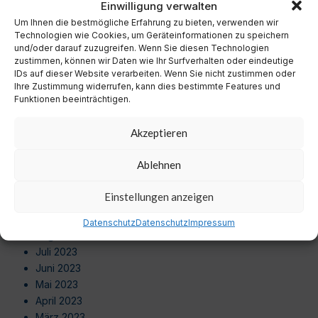
Einwilligung verwalten
Oktober 2024
Um Ihnen die bestmögliche Erfahrung zu bieten, verwenden wir
September 2024
Technologien wie Cookies, um Geräteinformationen zu speichern
August 2024
und/oder darauf zuzugreifen. Wenn Sie diesen Technologien
Juli 2024
zustimmen, können wir Daten wie Ihr Surfverhalten oder eindeutige
Juni 2024
IDs auf dieser Website verarbeiten. Wenn Sie nicht zustimmen oder
Ihre Zustimmung widerrufen, kann dies bestimmte Features und
Mai 2024
Funktionen beeinträchtigen.
April 2024
März 2024
Akzeptieren
Februar 2024
Januar 2024
Ablehnen
Dezember 2023
November 2023
Einstellungen anzeigen
Oktober 2023
September 2023
Datenschutz
Datenschutz
Impressum
August 2023
Juli 2023
Juni 2023
Mai 2023
April 2023
März 2023