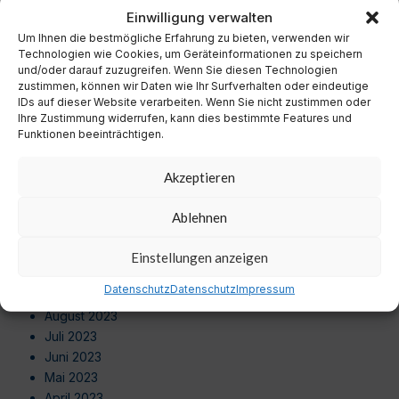
November 2024
Einwilligung verwalten
Oktober 2024
Um Ihnen die bestmögliche Erfahrung zu bieten, verwenden wir
September 2024
Technologien wie Cookies, um Geräteinformationen zu speichern
August 2024
und/oder darauf zuzugreifen. Wenn Sie diesen Technologien
zustimmen, können wir Daten wie Ihr Surfverhalten oder eindeutige
Juli 2024
IDs auf dieser Website verarbeiten. Wenn Sie nicht zustimmen oder
Juni 2024
Ihre Zustimmung widerrufen, kann dies bestimmte Features und
Mai 2024
Funktionen beeinträchtigen.
April 2024
März 2024
Akzeptieren
Februar 2024
Januar 2024
Ablehnen
Dezember 2023
November 2023
Einstellungen anzeigen
Oktober 2023
Datenschutz
Datenschutz
Impressum
September 2023
August 2023
Juli 2023
Juni 2023
Mai 2023
April 2023