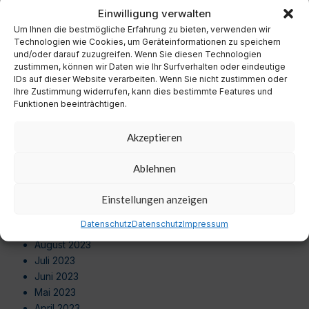
November 2024
Einwilligung verwalten
Oktober 2024
Um Ihnen die bestmögliche Erfahrung zu bieten, verwenden wir
September 2024
Technologien wie Cookies, um Geräteinformationen zu speichern
August 2024
und/oder darauf zuzugreifen. Wenn Sie diesen Technologien
zustimmen, können wir Daten wie Ihr Surfverhalten oder eindeutige
Juli 2024
IDs auf dieser Website verarbeiten. Wenn Sie nicht zustimmen oder
Juni 2024
Ihre Zustimmung widerrufen, kann dies bestimmte Features und
Mai 2024
Funktionen beeinträchtigen.
April 2024
März 2024
Akzeptieren
Februar 2024
Januar 2024
Ablehnen
Dezember 2023
November 2023
Einstellungen anzeigen
Oktober 2023
Datenschutz
Datenschutz
Impressum
September 2023
August 2023
Juli 2023
Juni 2023
Mai 2023
April 2023