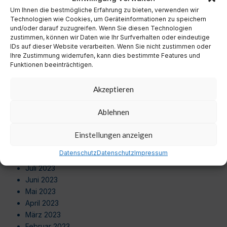
September 2024
Um Ihnen die bestmögliche Erfahrung zu bieten, verwenden wir
August 2024
Technologien wie Cookies, um Geräteinformationen zu speichern
Juli 2024
und/oder darauf zuzugreifen. Wenn Sie diesen Technologien
zustimmen, können wir Daten wie Ihr Surfverhalten oder eindeutige
Juni 2024
IDs auf dieser Website verarbeiten. Wenn Sie nicht zustimmen oder
Mai 2024
Ihre Zustimmung widerrufen, kann dies bestimmte Features und
April 2024
Funktionen beeinträchtigen.
März 2024
Februar 2024
Akzeptieren
Januar 2024
Dezember 2023
Ablehnen
November 2023
Oktober 2023
Einstellungen anzeigen
September 2023
Datenschutz
Datenschutz
Impressum
August 2023
Juli 2023
Juni 2023
Mai 2023
April 2023
März 2023
Februar 2023