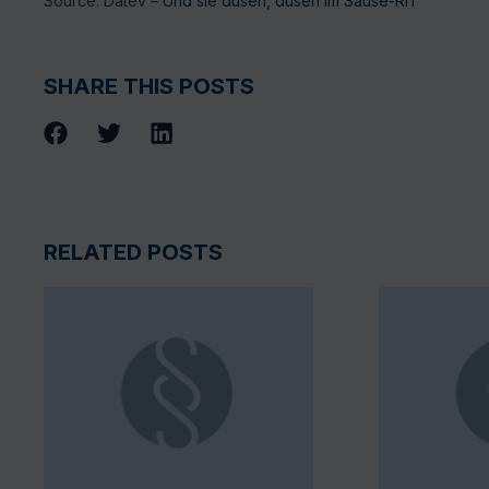
Source: Datev –
Und sie düsen, düsen im Sause-RIT
SHARE THIS POSTS
RELATED POSTS