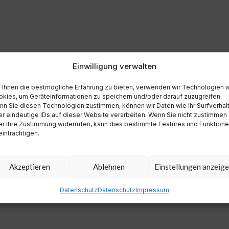
Einwilligung verwalten
Ihnen die bestmögliche Erfahrung zu bieten, verwenden wir Technologien 
kies, um Geräteinformationen zu speichern und/oder darauf zuzugreifen.
n Sie diesen Technologien zustimmen, können wir Daten wie Ihr Surfverhal
r eindeutige IDs auf dieser Website verarbeiten. Wenn Sie nicht zustimmen
r Ihre Zustimmung widerrufen, kann dies bestimmte Features und Funktion
inträchtigen.
Akzeptieren
Ablehnen
Einstellungen anzeig
Datenschutz
Datenschutz
Impressum