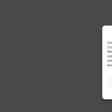
Um 
Coo
Wen
ode
ode
bee