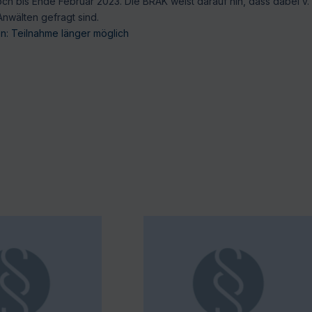
ch bis Ende Februar 2023. Die BRAK weist darauf hin, dass dabei v.
nwälten gefragt sind.
: Teilnahme länger möglich