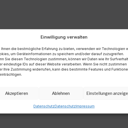
Einwilligung verwalten
Ihnen die bestmögliche Erfahrung zu bieten, verwenden wir Technologien 
kies, um Geräteinformationen zu speichern und/oder darauf zuzugreifen.
n Sie diesen Technologien zustimmen, können wir Daten wie Ihr Surfverhal
r eindeutige IDs auf dieser Website verarbeiten. Wenn Sie nicht zustimmen
r Ihre Zustimmung widerrufen, kann dies bestimmte Features und Funktion
inträchtigen.
Akzeptieren
Ablehnen
Einstellungen anzeig
Datenschutz
Datenschutz
Impressum