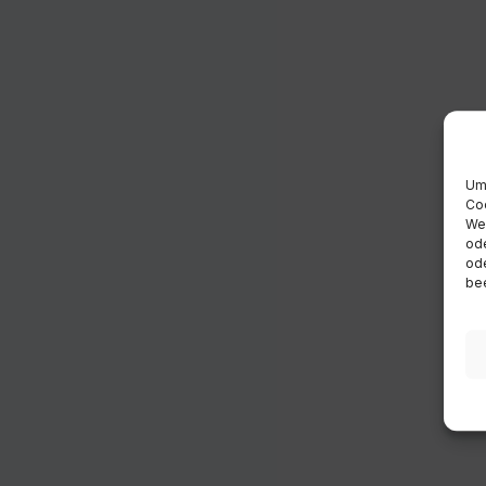
Um 
Coo
Wen
ode
ode
bee