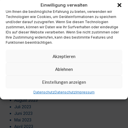
November 2024
Einwilligung verwalten
Oktober 2024
Um Ihnen die bestmögliche Erfahrung zu bieten, verwenden wir
September 2024
Technologien wie Cookies, um Geräteinformationen zu speichern
August 2024
und/oder darauf zuzugreifen. Wenn Sie diesen Technologien
zustimmen, können wir Daten wie Ihr Surfverhalten oder eindeutige
Juli 2024
IDs auf dieser Website verarbeiten. Wenn Sie nicht zustimmen oder
Juni 2024
Ihre Zustimmung widerrufen, kann dies bestimmte Features und
Mai 2024
Funktionen beeinträchtigen.
April 2024
März 2024
Akzeptieren
Februar 2024
Januar 2024
Ablehnen
Dezember 2023
November 2023
Einstellungen anzeigen
Oktober 2023
Datenschutz
Datenschutz
Impressum
September 2023
August 2023
Juli 2023
Juni 2023
Mai 2023
April 2023