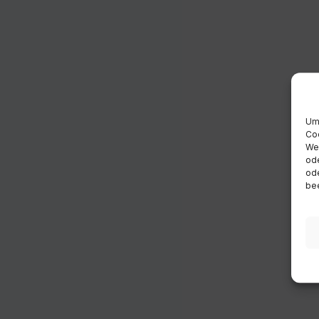
Um 
Coo
Wen
ode
ode
bee