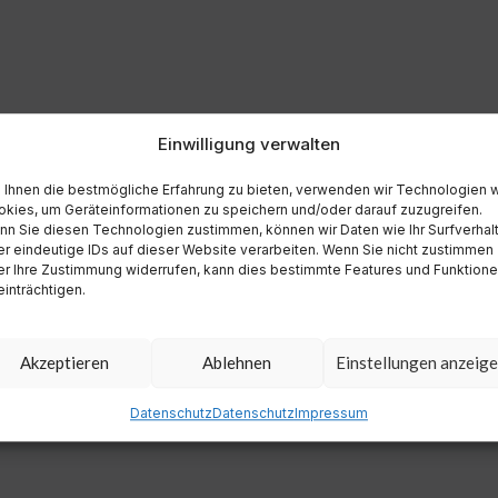
Einwilligung verwalten
Ihnen die bestmögliche Erfahrung zu bieten, verwenden wir Technologien 
kies, um Geräteinformationen zu speichern und/oder darauf zuzugreifen.
n Sie diesen Technologien zustimmen, können wir Daten wie Ihr Surfverhal
r eindeutige IDs auf dieser Website verarbeiten. Wenn Sie nicht zustimmen
r Ihre Zustimmung widerrufen, kann dies bestimmte Features und Funktion
inträchtigen.
Akzeptieren
Ablehnen
Einstellungen anzeig
Datenschutz
Datenschutz
Impressum