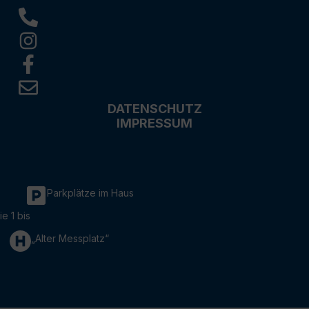
DATENSCHUTZ
IMPRESSUM
Parkplätze im Haus
ie 1 bis
„Alter Messplatz“