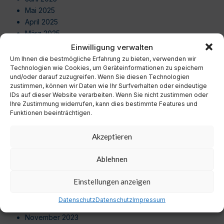
Mai 2025
April 2025
März 2025
Februar 2025
Einwilligung verwalten
Januar 2025
Um Ihnen die bestmögliche Erfahrung zu bieten, verwenden wir
Dezember 2024
Technologien wie Cookies, um Geräteinformationen zu speichern
und/oder darauf zuzugreifen. Wenn Sie diesen Technologien
November 2024
zustimmen, können wir Daten wie Ihr Surfverhalten oder eindeutige
Oktober 2024
IDs auf dieser Website verarbeiten. Wenn Sie nicht zustimmen oder
September 2024
Ihre Zustimmung widerrufen, kann dies bestimmte Features und
Funktionen beeinträchtigen.
August 2024
Juli 2024
Akzeptieren
Juni 2024
Mai 2024
Ablehnen
April 2024
März 2024
Einstellungen anzeigen
Februar 2024
Januar 2024
Datenschutz
Datenschutz
Impressum
Dezember 2023
November 2023