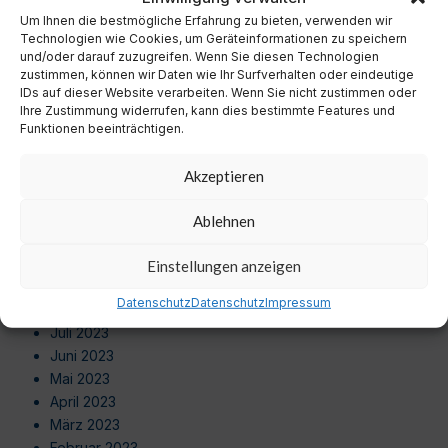
September 2024
Um Ihnen die bestmögliche Erfahrung zu bieten, verwenden wir
August 2024
Technologien wie Cookies, um Geräteinformationen zu speichern
Juli 2024
und/oder darauf zuzugreifen. Wenn Sie diesen Technologien
zustimmen, können wir Daten wie Ihr Surfverhalten oder eindeutige
Juni 2024
IDs auf dieser Website verarbeiten. Wenn Sie nicht zustimmen oder
Mai 2024
Ihre Zustimmung widerrufen, kann dies bestimmte Features und
April 2024
Funktionen beeinträchtigen.
März 2024
Februar 2024
Akzeptieren
Januar 2024
Dezember 2023
Ablehnen
November 2023
Oktober 2023
Einstellungen anzeigen
September 2023
Datenschutz
Datenschutz
Impressum
August 2023
Juli 2023
Juni 2023
Mai 2023
April 2023
März 2023
Februar 2023