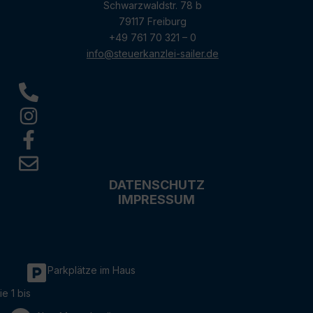
Schwarzwaldstr. 78 b
79117 Freiburg
+49 761 70 321 – 0
info@steuerkanzlei-sailer.de
DATENSCHUTZ
IMPRESSUM
Parkplätze im Haus
ie 1 bis