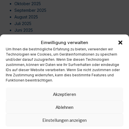
Oktober 2025
September 2025
August 2025
Juli 2025
Juni 2025
Mai 2025
Einwilligung verwalten
April 2025
Um Ihnen die bestmögliche Erfahrung zu bieten, verwenden wir
März 2025
Technologien wie Cookies, um Geräteinformationen zu speichern
Februar 2025
und/oder darauf zuzugreifen. Wenn Sie diesen Technologien
Januar 2025
zustimmen, können wir Daten wie Ihr Surfverhalten oder eindeutige
Dezember 2024
IDs auf dieser Website verarbeiten. Wenn Sie nicht zustimmen oder
Ihre Zustimmung widerrufen, kann dies bestimmte Features und
November 2024
Funktionen beeinträchtigen.
Oktober 2024
September 2024
Akzeptieren
August 2024
Juli 2024
Ablehnen
Juni 2024
Mai 2024
Einstellungen anzeigen
April 2024