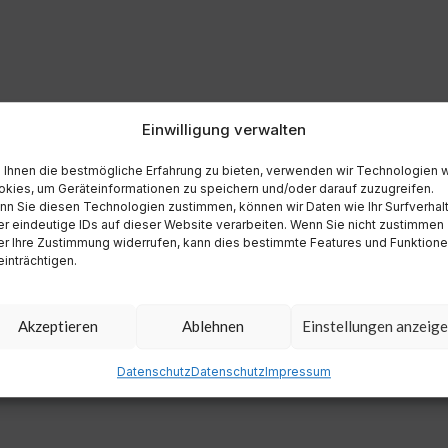
Einwilligung verwalten
Ihnen die bestmögliche Erfahrung zu bieten, verwenden wir Technologien 
kies, um Geräteinformationen zu speichern und/oder darauf zuzugreifen.
n Sie diesen Technologien zustimmen, können wir Daten wie Ihr Surfverhal
r eindeutige IDs auf dieser Website verarbeiten. Wenn Sie nicht zustimmen
r Ihre Zustimmung widerrufen, kann dies bestimmte Features und Funktion
inträchtigen.
Akzeptieren
Ablehnen
Einstellungen anzeig
Datenschutz
Datenschutz
Impressum