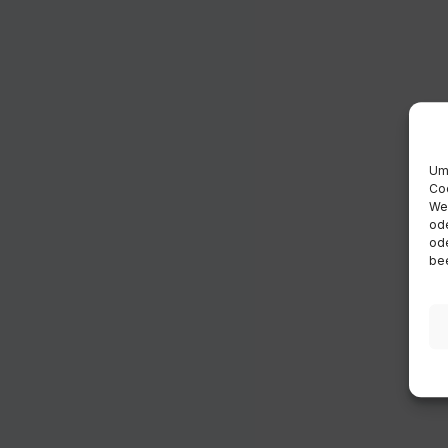
Um 
Coo
Wen
ode
ode
bee