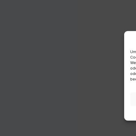
Um 
Coo
Wen
ode
ode
bee