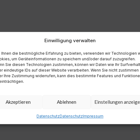
Einwilligung verwalten
Ihnen die bestmögliche Erfahrung zu bieten, verwenden wir Technologien 
kies, um Geräteinformationen zu speichern und/oder darauf zuzugreifen.
n Sie diesen Technologien zustimmen, können wir Daten wie Ihr Surfverhal
r eindeutige IDs auf dieser Website verarbeiten. Wenn Sie nicht zustimmen
r Ihre Zustimmung widerrufen, kann dies bestimmte Features und Funktion
inträchtigen.
Akzeptieren
Ablehnen
Einstellungen anzeig
Datenschutz
Datenschutz
Impressum