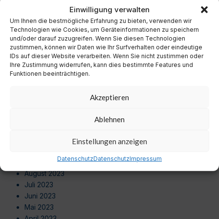
November 2024
Einwilligung verwalten
Oktober 2024
Um Ihnen die bestmögliche Erfahrung zu bieten, verwenden wir
September 2024
Technologien wie Cookies, um Geräteinformationen zu speichern
August 2024
und/oder darauf zuzugreifen. Wenn Sie diesen Technologien
zustimmen, können wir Daten wie Ihr Surfverhalten oder eindeutige
Juli 2024
IDs auf dieser Website verarbeiten. Wenn Sie nicht zustimmen oder
Juni 2024
Ihre Zustimmung widerrufen, kann dies bestimmte Features und
Mai 2024
Funktionen beeinträchtigen.
April 2024
März 2024
Akzeptieren
Februar 2024
Januar 2024
Ablehnen
Dezember 2023
November 2023
Einstellungen anzeigen
Oktober 2023
Datenschutz
Datenschutz
Impressum
September 2023
August 2023
Juli 2023
Juni 2023
Mai 2023
April 2023