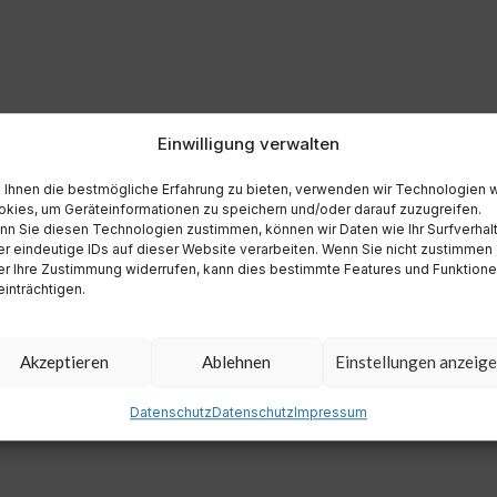
Einwilligung verwalten
Ihnen die bestmögliche Erfahrung zu bieten, verwenden wir Technologien 
kies, um Geräteinformationen zu speichern und/oder darauf zuzugreifen.
n Sie diesen Technologien zustimmen, können wir Daten wie Ihr Surfverhal
r eindeutige IDs auf dieser Website verarbeiten. Wenn Sie nicht zustimmen
r Ihre Zustimmung widerrufen, kann dies bestimmte Features und Funktion
inträchtigen.
Akzeptieren
Ablehnen
Einstellungen anzeig
Datenschutz
Datenschutz
Impressum