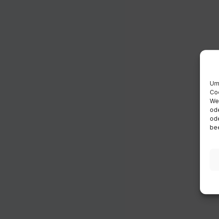
Um 
Coo
Wen
ode
ode
bee