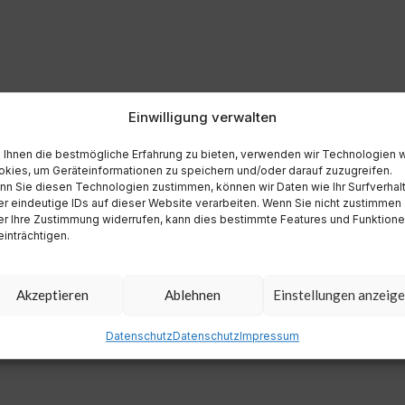
Einwilligung verwalten
Ihnen die bestmögliche Erfahrung zu bieten, verwenden wir Technologien 
kies, um Geräteinformationen zu speichern und/oder darauf zuzugreifen.
n Sie diesen Technologien zustimmen, können wir Daten wie Ihr Surfverhal
r eindeutige IDs auf dieser Website verarbeiten. Wenn Sie nicht zustimmen
r Ihre Zustimmung widerrufen, kann dies bestimmte Features und Funktion
inträchtigen.
Akzeptieren
Ablehnen
Einstellungen anzeig
Datenschutz
Datenschutz
Impressum