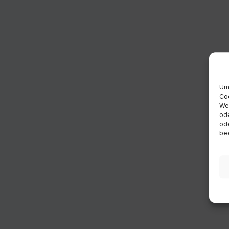
Um 
Coo
Wen
ode
ode
bee