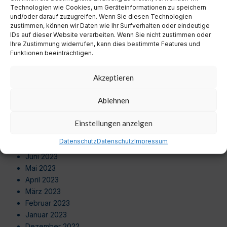
Juli 2024
Technologien wie Cookies, um Geräteinformationen zu speichern
Juni 2024
und/oder darauf zuzugreifen. Wenn Sie diesen Technologien
zustimmen, können wir Daten wie Ihr Surfverhalten oder eindeutige
Mai 2024
IDs auf dieser Website verarbeiten. Wenn Sie nicht zustimmen oder
April 2024
Ihre Zustimmung widerrufen, kann dies bestimmte Features und
März 2024
Funktionen beeinträchtigen.
Februar 2024
Januar 2024
Akzeptieren
Dezember 2023
November 2023
Ablehnen
Oktober 2023
September 2023
Einstellungen anzeigen
August 2023
Datenschutz
Datenschutz
Impressum
Juli 2023
Juni 2023
Mai 2023
April 2023
März 2023
Februar 2023
Januar 2023
Dezember 2022